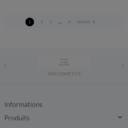

…
Suivant
2
3
6
1


500COSMETICS
Informations
Produits
