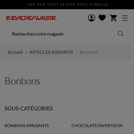
-10% SUR TOUT LE SITE AVEC FIDELIZI
shopping_cart
Accueil
ARTICLES ASSORTIS
Bonbons
Bonbons
SOUS-CATÉGORIES
BONBONS AMUSANTS
CHOCOLATS DIVERTIDOS