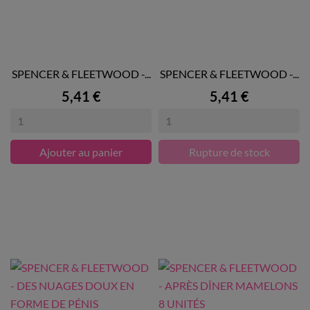
SPENCER & FLEETWOOD -...
SPENCER & FLEETWOOD -...
Prix
Prix
5,41 €
5,41 €
Ajouter au panier
Rupture de stock