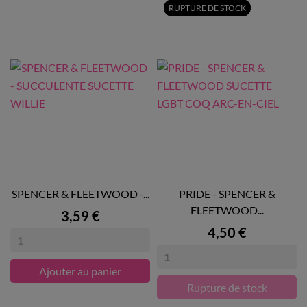
RUPTURE DE STOCK
SPENCER & FLEETWOOD -...
PRIDE - SPENCER &
FLEETWOOD...
Prix
3,59 €
Prix
4,50 €
Ajouter au panier
Rupture de stock