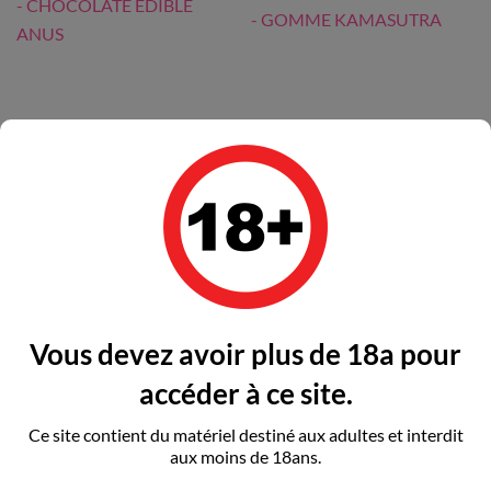
SPENCER & FLEETWOOD -...
SPENCER & FLEETWOOD -
GOMME...
Prix
8,14 €
Prix
5,41 €
Rupture de stock
Rupture de stock
Vous devez avoir plus de 18a pour
accéder à ce site.
Ce site contient du matériel destiné aux adultes et interdit
aux moins de 18ans.