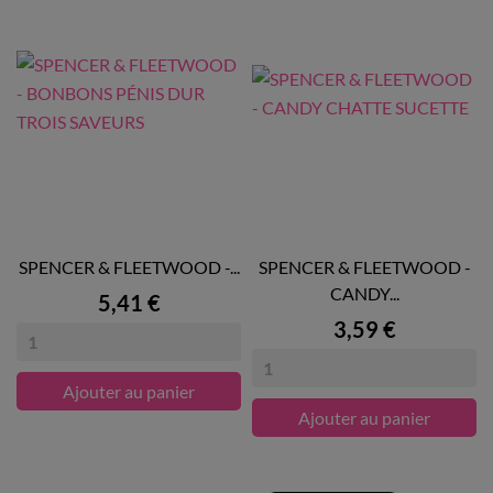
SPENCER & FLEETWOOD -...
SPENCER & FLEETWOOD -
CANDY...
Prix
5,41 €
Prix
3,59 €
Ajouter au panier
Ajouter au panier