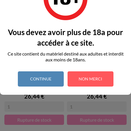
RUPTURE DE STOCK
RUPTURE DE STOCK
Vous devez avoir plus de 18a pour
accéder à ce site.
Ce site contient du matériel destiné aux adultes et interdit
aux moins de 18ans.
CONTINUE
NON MERCI
CHILIROSE - CR 4461...
CHILIROSE - CR 4461...
Prix
Prix
26,44 €
26,44 €
Rupture de stock
Rupture de stock