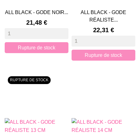
ALL BLACK - GODE NOIR...
ALL BLACK - GODE
RÉALISTE...
Prix
21,48 €
Prix
22,31 €
Rupture de stock
Rupture de stock
RUPTURE DE STOCK