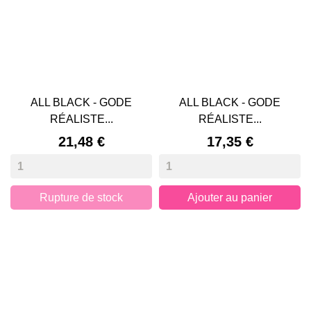
ALL BLACK - GODE
ALL BLACK - GODE
RÉALISTE...
RÉALISTE...
Prix
Prix
21,48 €
17,35 €
Rupture de stock
Ajouter au panier