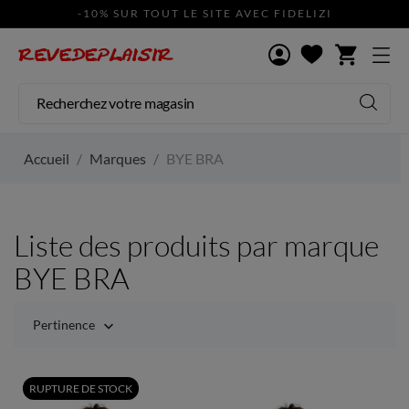
-10% SUR TOUT LE SITE AVEC FIDELIZI
shopping_cart
Accueil
Marques
BYE BRA
Liste des produits par marque
BYE BRA
Pertinence

RUPTURE DE STOCK