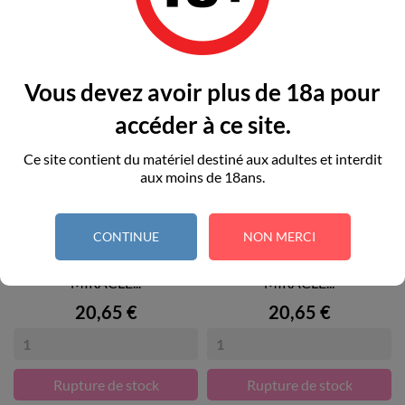
RUPTURE DE STOCK
RUPTURE DE STOCK
Vous devez avoir plus de 18a pour
accéder à ce site.
Ce site contient du matériel destiné aux adultes et interdit
aux moins de 18ans.
CONTINUE
NON MERCI
BYE-BRA - SUJETADOR
BYE-BRA - SUJETADOR
MIRACLE...
MIRACLE...
Prix
Prix
20,65 €
20,65 €
Rupture de stock
Rupture de stock