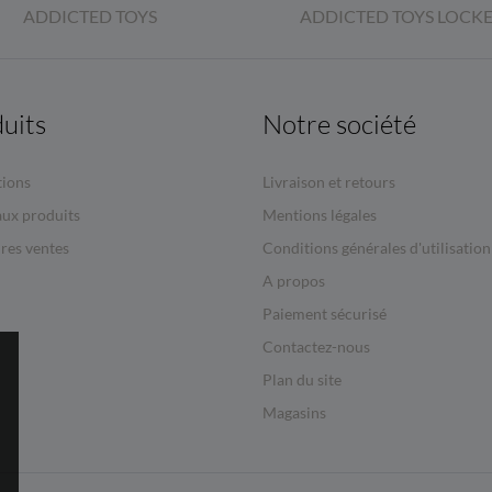
ADDICTED TOYS
ADDICTED TOYS LOCK
uits
Notre société
ions
Livraison et retours
ux produits
Mentions légales
res ventes
Conditions générales d'utilisation
A propos
Paiement sécurisé
Contactez-nous
Plan du site
Magasins