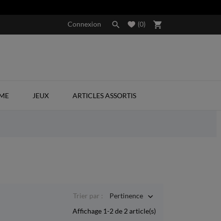
Connexion

(
0
)
shopping_cart
SME
JEUX
ARTICLES ASSORTIS
Trier par :
Pertinence

Affichage 1-2 de 2 article(s)