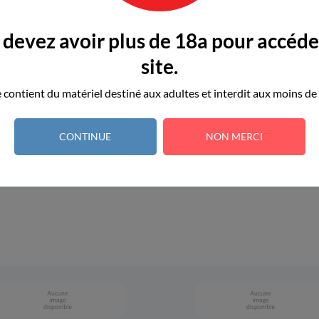
devez avoir plus de 18a pour accéde
OHMIBOD - STIMULATEUR...
site.

APERÇU RAPIDE
Prix
99,96 €
e contient du matériel destiné aux adultes et interdit aux moins de
Ajouter au panier
CONTINUE
NON MERCI
1