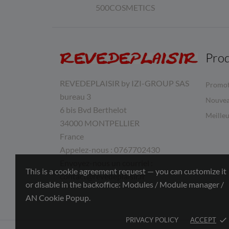
500COSMETICS
Prod
REVEDEPLAISIR by IZI-GROUP SAS
Promot
bureau 3
Nouvea
6 bis Bvd Berthelot
Meilleu
34000 MONTPELLIER
France
Appelez-nous :
0767702430
Envoyez-nous un courriel :
This is a cookie agreement request — you can customize it
contact@revedeplaisir.fr
or disable in the backoffice: Modules / Module manager /
AN Cookie Popup.
PRIVACY POLICY
ACCEPT
done