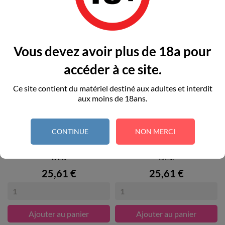
Vous devez avoir plus de 18a pour
accéder à ce site.
Ce site contient du matériel destiné aux adultes et interdit
aux moins de 18ans.
CONTINUE
NON MERCI
SHUNGA - KIT DE POUDRE
SHUNGA - KIT DE POUDRE
DE...
DE...
Prix
Prix
25,61 €
25,61 €
Ajouter au panier
Ajouter au panier