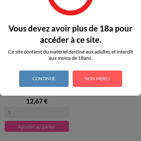
Vous devez avoir plus de 18a pour
accéder à ce site.
Ce site contient du matériel destiné aux adultes et interdit
aux moins de 18ans.
CONTINUE
NON MERCI
INEDIT - KIT DE FOUET...
Prix
12,67 €
Ajouter au panier