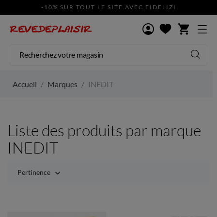
-10% SUR TOUT LE SITE AVEC FIDELIZI
shopping_cart
Accueil
Marques
INEDIT
Liste des produits par marque
INEDIT
Pertinence
