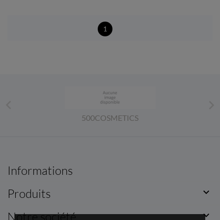
1


500COSMETICS
Informations
Produits

Notre société
