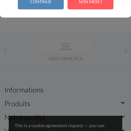
CONTINUE
NON MERCI
1


500COSMETICS
Informations
Produits

Notre société

This is a cookie agreement request — you can
Votre compte
