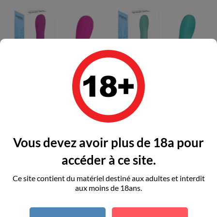
INSPIRE ESSENTIAL - ELLIE...
INSPIRE ESSENTIAL - LEILA...
Prix
Prix
33,02 €
33,02 €
Vous devez avoir plus de 18a pour
accéder à ce site.
Ajouter au panier
Ajouter au panier
Ce site contient du matériel destiné aux adultes et interdit
aux moins de 18ans.