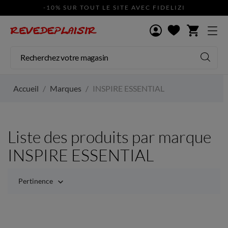
-10% SUR TOUT LE SITE AVEC FIDELIZI
shopping_cart
Accueil
Marques
INSPIRE ESSENTIAL
Liste des produits par marque
INSPIRE ESSENTIAL
Pertinence
