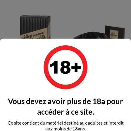
BIJOUX - LES PETITS
BIJOUX - LES PETITS
BONBONS...
BONBONS...
Vous devez avoir plus de 18a pour
Prix
Prix
8,26 €
8,26 €
accéder à ce site.
Ce site contient du matériel destiné aux adultes et interdit
Ajouter au panier
Ajouter au panier
aux moins de 18ans.