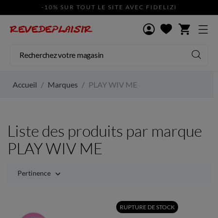
-10% SUR TOUT LE SITE AVEC FIDELIZI
shopping_cart
Accueil
Marques
PLAY WIV ME
Liste des produits par marque
PLAY WIV ME
Pertinence

RUPTURE DE STOCK