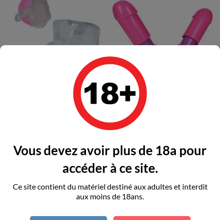
PLAY WIV ME - HUGE
PLAY WIV ME - CUM FACE...
PENIS...
Prix
45,41 €
Vous devez avoir plus de 18a pour
Prix
44,59 €
accéder à ce site.
Rupture de stock
Ce site contient du matériel destiné aux adultes et interdit
Ajouter au panier
aux moins de 18ans.