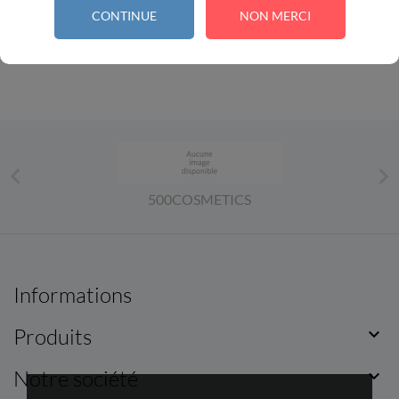
CONTINUE
NON MERCI
1


500COSMETICS
Informations
Produits

Notre société
