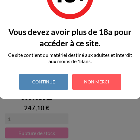
RUPTURE DE STOCK
Vous devez avoir plus de 18a pour
accéder à ce site.
Ce site contient du matériel destiné aux adultes et interdit
aux moins de 18ans.
CONTINUE
NON MERCI
HEROS - SILICONE
BODYGLIDE...
Prix
247,10 €
Rupture de stock