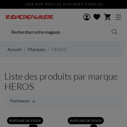
-10% SUR TOUT LE SITE AVEC FIDELIZI
shopping_cart
Accueil
Marques
HEROS
Liste des produits par marque
HEROS
Pertinence

RUPTURE DE STOCK
RUPTURE DE STOCK