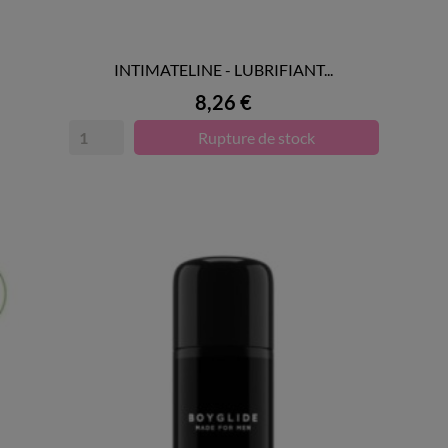
INTIMATELINE - LUBRIFIANT...

APERÇU RAPIDE
Prix
8,26 €
Rupture de stock