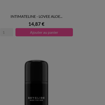
INTIMATELINE - LOVEE ALOE...

APERÇU RAPIDE
Prix
14,87 €
Ajouter au panier