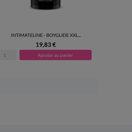
INTIMATELINE - BOYGLIDE XXL...

APERÇU RAPIDE
Prix
19,83 €
Ajouter au panier