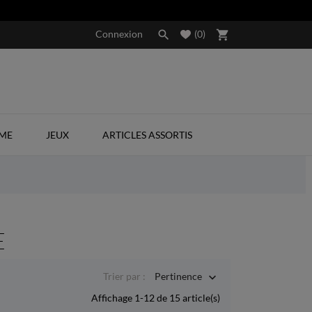
Connexion

(
0
)
shopping_cart
SME
JEUX
ARTICLES ASSORTIS
E
Trier par :
Pertinence

Affichage 1-12 de 15 article(s)