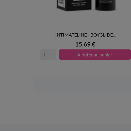
INTIMATELINE - BOYGLIDE...

APERÇU RAPIDE
Prix
15,69 €
Ajouter au panier