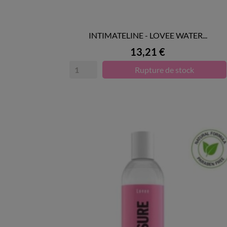
INTIMATELINE - LOVEE WATER...

APERÇU RAPIDE
Prix
13,21 €
Rupture de stock