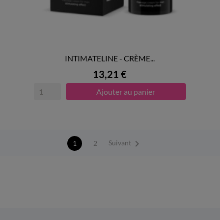
INTIMATELINE - CRÈME...

APERÇU RAPIDE
Prix
13,21 €
Ajouter au panier

Suivant
2
1