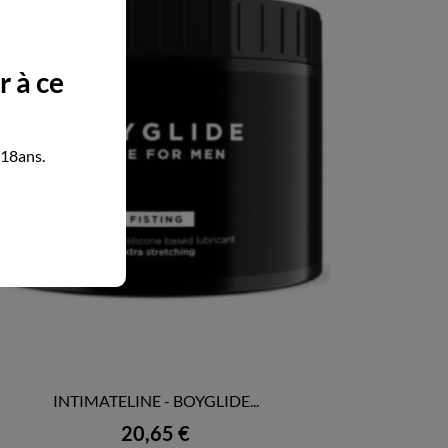
r à ce
 18ans.
INTIMATELINE - BOYGLIDE...

APERÇU RAPIDE
Prix
20,65 €