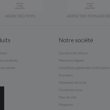
ADDICTED TOYS
ADDICTED TOYS LOCK
uits
Notre société
ions
Livraison et retours
ux produits
Mentions légales
res ventes
Conditions générales d'utilisation
A propos
Paiement sécurisé
Contactez-nous
Plan du site
Magasins