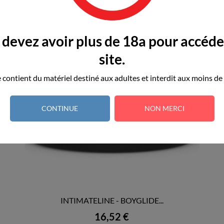
devez avoir plus de 18a pour accéde
site.
e contient du matériel destiné aux adultes et interdit aux moins de
CONTINUE
NON MERCI
INTIMATELINE - BOYGLIDE...

APERÇU RAPIDE
Prix
16,52 €