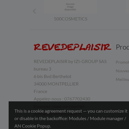

500COSMETICS
Prod
REVEDEPLAISIR by IZI-GROUP SAS
Promot
bureau 3
Nouvea
6 bis Bvd Berthelot
Meilleu
34000 MONTPELLIER
France
Appelez-nous :
0767702430
Envoyez-nous un courriel :
This is a cookie agreement request — you can customize it
contact@revedeplaisir.fr
or disable in the backoffice: Modules / Module manager /
AN Cookie Popup.